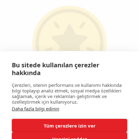
Bu sitede kullanılan çerezler
hakkında
Çerezleri, sitenin performans ve kullanımı hakkında
bilgi toplayıp analiz etmek, sosyal medya özellikleri
Gold Standard
sağlamak, içerik ve reklamları geliştirmek ve
özelleştirmek için kullanıyoruz.
Uluslarası tescilli temiz enerji üreticisi
sertifikası
Daha fazla bilgi edinin
Tüm çerezlere izin ver
Hepsini reddet