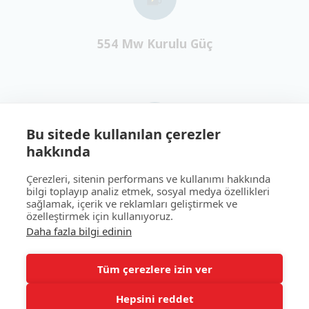
554 Mw Kurulu Güç
Bu sitede kullanılan çerezler
hakkında
1.702.000 MW/h Yıllık Enerji Üretimi
Çerezleri, sitenin performans ve kullanımı hakkında
Yaklaşık 341.000 hanenin yıllık enerji ihtiyacını 
bilgi toplayıp analiz etmek, sosyal medya özellikleri
karşılıyoruz.
sağlamak, içerik ve reklamları geliştirmek ve
özelleştirmek için kullanıyoruz.
Daha fazla bilgi edinin
Tüm çerezlere izin ver
Hepsini reddet